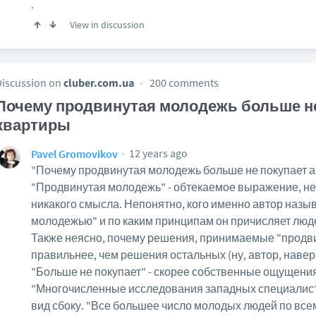
.
View in discussion
Discussion on
cluber.com.ua
200 comments
Почему продвинутая молодежь больше не
квартиры
12 years ago
Pavel Gromovikov
"Почему продвинутая молодежь больше не покупает ав
"Продвинутая молодежь" - обтекаемое выражение, не
никакого смысла. Непонятно, кого именно автор назы
молодежью" и по каким принципам он причисляет люде
Также неясно, почему решения, принимаемые "прод
правильнее, чем решения остальных (ну, автор, навер
"Больше не покупает" - скорее собственные ощущения
"Многочисленные исследования западных специалисто
вид сбоку. "Все большее число молодых людей по всем