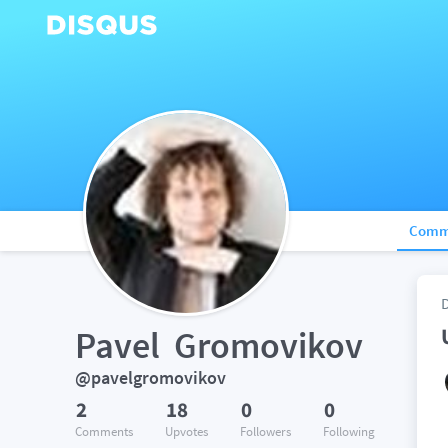
Comm
Pavel  Gromovikov
@pavelgromovikov
2
18
0
0
Comments
Upvotes
Followers
Following