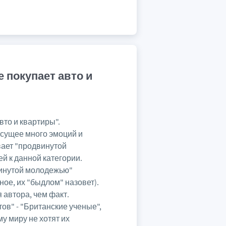
 покупает авто и
то и квартиры".
сущее много эмоций и
вает "продвинутой
й к данной категории.
винутой молодежью"
ное, их "быдлом" назовет).
 автора, чем факт.
в" - "Британские ученые",
у миру не хотят их