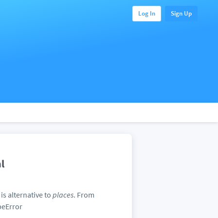
Log In
Sign Up
l
a
is alternative to
places
. From
peError