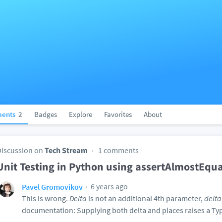
ents
2
Badges
Explore
Favorites
About
Discussion on
Tech Stream
1 comments
Unit Testing in Python using assertAlmostEqua
6 years ago
Pavel Gromovikov
This is wrong.
Delta
is not an additional 4th parameter,
delt
documentation: Supplying both delta and places raises a Ty