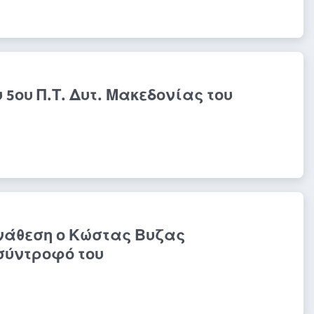
 5ου Π.Τ. Δυτ. Μακεδονίας του
ανάθεση ο Κώστας Βυζας
σύντροφό του