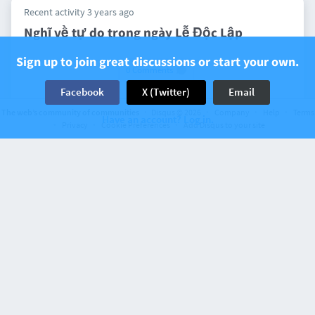
Recent activity 3 years ago
Nghĩ về tự do trong ngày Lễ Độc Lập
Sign up to join great discussions or start your own.
0 Comments
Facebook
X (Twitter)
Email
The web’s community of communities
Disqus © 2026
Company
Help
Terms
Have an account? Log in.
Privacy
Cookie Preferences
Add Disqus to your site
Recent activity 3 years ago
Nỗi hoang tưởng của Tập Cận Bình
0 Comments
Recent activity 3 years ago
Những luật mới có hiệu lực từ 1 Tháng Bảy
ở California