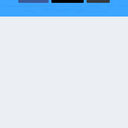
The web’s community of communities
Disqus © 2026
Company
Help
Terms
Have an account? Log in.
Privacy
Cookie Preferences
Add Disqus to your site
Recent activity 9 years ago
Lescano propone que magistrado del TC sea
elegido por consenso, no por votación
1 Comment
Recent activity 9 years ago
García Belaunde: “Mulder debe abastenerse
de votar en casos vinculados a García”
2 Comments