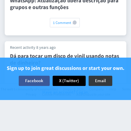
WhatsApp: Atualização libera descrição para
grupos e outras funções
1 Comment
Recent activity 8 years ago
Dá para tocar um disco de vinil usando notas
de dinheiro?
Sign up to join great discussions or start your own.
0 Comments
Facebook
X (Twitter)
Email
The web’s community of communities
Disqus © 2026
Company
Help
Terms
Have an account? Log in.
Privacy
Cookie Preferences
Add Disqus to your site
Recent activity 8 years ago
WWDC 2018 já tem data marcada, veja o que
esperar do evento da Apple