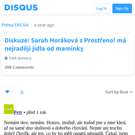
Log In
Sign Up
Prima FRESH
a year ago
Diskuze: Sarah Horáková z Prostřeno! má
nejraději jídla od maminky
fresh.iprima.cz
206 Comments
Sort by Best