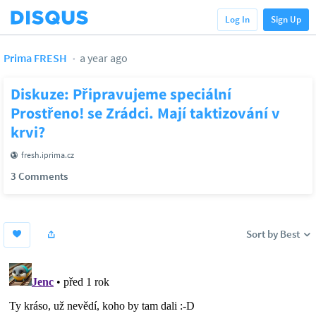
Log In
Sign Up
Prima FRESH
a year ago
Diskuze: Připravujeme speciální
Prostřeno! se Zrádci. Mají taktizování v
krvi?
fresh.iprima.cz
3 Comments
Sort by Best