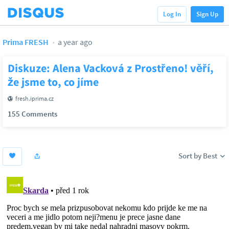
Log In
Sign Up
Prima FRESH
a year ago
Diskuze: Alena Vacková z Prostřeno! věří,
že jsme to, co jíme
fresh.iprima.cz
155 Comments
Sort by Best