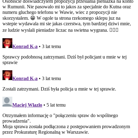
Osobiscie doswiadczylem propozycji przeslania pieniazka na konto
w Rumunii. Nie pasowalo mi to jakos za specjalnie do Kutna oraz
numeru gluchego telefonu w Wawie, wiec z propozycji nie
skorzystalem. 😁 W ogole ta strona rzekomego sklepu juz na
wstepie wydawala mi sie jakas czerstwa, tym bardziej dziwi mnie,
ze ludzie wyslali pieniadze liczac na swietna wygrana. 🤷🏼‍♀️
Konrad K-a
• 3 lat temu
Sprawcy podobnosą zatrzymani. Dziś był policjant u mnie w tej
sprawie
Konrad K-a
• 3 lat temu
Zostali zatrzymani. Dziś była policja u mnie w tej sprawie.
Maciej Wlazlo
• 5 lat temu
Otrzymałem informację o "połączeniu spraw do wspólnego
prowadzenia".
Moja sprawa została podłączona z postępowaniem prowadzonym
przez Prokuraturę Regionalną w Warszawie.