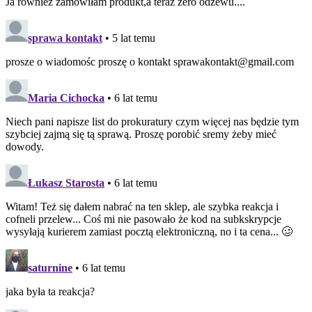
Ja również zamówiłam produkt,a teraz zero odzewu....
sprawa kontakt
• 5 lat temu
prosze o wiadomośc proszę o kontakt sprawakontakt@gmail.com
Maria Cichocka
• 6 lat temu
Niech pani napisze list do prokuratury czym więcej nas będzie tym
szybciej zajmą się tą sprawą. Proszę porobić sremy żeby mieć
dowody.
Łukasz Starosta
• 6 lat temu
Witam! Też się dałem nabrać na ten sklep, ale szybka reakcja i
cofneli przelew... Coś mi nie pasowało że kod na subkskrypcje
wysyłają kurierem zamiast pocztą elektroniczną, no i ta cena... 🥴
saturnine
• 6 lat temu
jaka była ta reakcja?