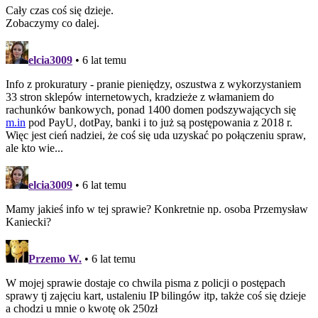
Cały czas coś się dzieje.
Zobaczymy co dalej.
elcia3009
• 6 lat temu
Info z prokuratury - pranie pieniędzy, oszustwa z wykorzystaniem
33 stron sklepów internetowych, kradzieże z włamaniem do
rachunków bankowych, ponad 1400 domen podszywających się
m.in
pod PayU, dotPay, banki i to już są postępowania z 2018 r.
Więc jest cień nadziei, że coś się uda uzyskać po połączeniu spraw,
ale kto wie...
elcia3009
• 6 lat temu
Mamy jakieś info w tej sprawie? Konkretnie np. osoba Przemysław
Kaniecki?
Przemo W.
• 6 lat temu
W mojej sprawie dostaje co chwila pisma z policji o postępach
sprawy tj zajęciu kart, ustaleniu IP bilingów itp, także coś się dzieje
a chodzi u mnie o kwotę ok 250zł