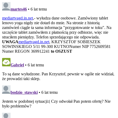
martes46
• 6 lat temu
mediartvagd.in.net
,- wyłudza dane osobowe. Zamówiony tablet
lenovo yoga nigdy nie dotarł do mnie. Na stronie z historią
zamówień ciągle ta sama informacja "przygotowanie w toku". Na
szczęście tablet zamówiłem z płatnością przy odbiorze, więc nie
straciłem pieniędzy. Telefon sprzedającego nie odpowiada.
UWAGA
mediartvagd.in.net
, KRZYSZTOF SOBIESZEK
SOWINSKIEGO 5/11 99-300 KUTNONumer NIP 7752609581
Numer REGON 369912241
to OSZUST
Gabriel
• 6 lat temu
To są dane wyłudzone. Pan Krzysztof, pewnie w ogóle nie widział,
że prowadzi taki sklep.
bodzio_stawski
• 6 lat temu
Jestem w podobnej sytuacji:( Czy odwołał Pan potem ofertę? Nie
było problemów?