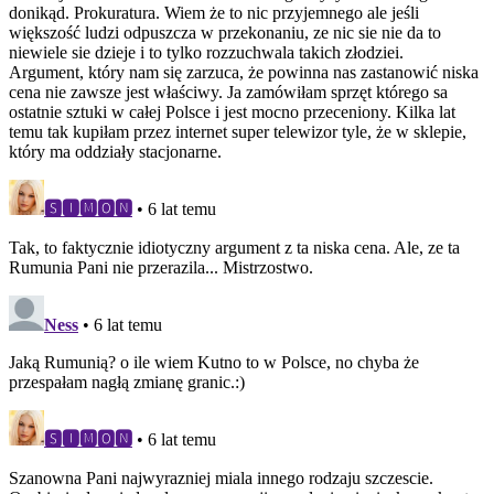
donikąd. Prokuratura. Wiem że to nic przyjemnego ale jeśli
większość ludzi odpuszcza w przekonaniu, ze nic sie nie da to
niewiele sie dzieje i to tylko rozzuchwala takich złodziei.
Argument, który nam się zarzuca, że powinna nas zastanowić niska
cena nie zawsze jest właściwy. Ja zamówiłam sprzęt którego sa
ostatnie sztuki w całej Polsce i jest mocno przeceniony. Kilka lat
temu tak kupiłam przez internet super telewizor tyle, że w sklepie,
który ma oddziały stacjonarne.
🆂🅸🅼🅾🅽
• 6 lat temu
Tak, to faktycznie idiotyczny argument z ta niska cena. Ale, ze ta
Rumunia Pani nie przerazila... Mistrzostwo.
Ness
• 6 lat temu
Jaką Rumunią? o ile wiem Kutno to w Polsce, no chyba że
przespałam nagłą zmianę granic.:)
🆂🅸🅼🅾🅽
• 6 lat temu
Szanowna Pani najwyrazniej miala innego rodzaju szczescie.