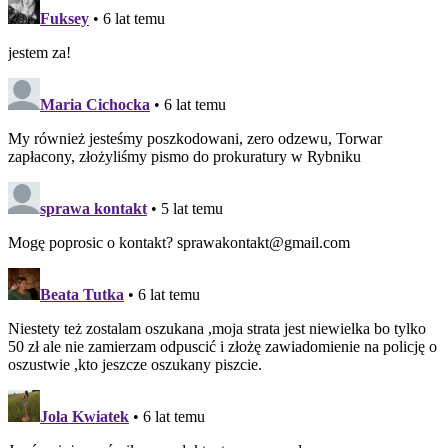
Fuksey
• 6 lat temu
jestem za!
Maria Cichocka
• 6 lat temu
My również jesteśmy poszkodowani, zero odzewu, Torwar
zapłacony, złożyliśmy pismo do prokuratury w Rybniku
sprawa kontakt
• 5 lat temu
Mogę poprosic o kontakt? sprawakontakt@gmail.com
Beata Tutka
• 6 lat temu
Niestety też zostalam oszukana ,moja strata jest niewielka bo tylko
50 zł ale nie zamierzam odpuscić i złożę zawiadomienie na policję o
oszustwie ,kto jeszcze oszukany piszcie.
Jola Kwiatek
• 6 lat temu