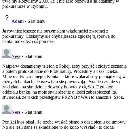
trwa my złożyliśmy 20.08.19 I nic zero odzewu a skladaliśmy w
prokuraturze w Rybniku.
Adam
• 6 lat temu
Ja również jeszcze nie otrzymałem wiadomości zwrotnej z
prokuratury. Czekajmy ale chyba jeszcze zgłoszę tą sprawę do
banku może tez coś pomoże.
Ness
• 6 lat temu
Najpierw dostaniemy telefon z Policji żeby przyjść i złożyć zeznanie
a potem protokół idzie do Prokuratury. Procedury a czas ucieka.
Mnie martwi co innego. Konta na które wpłacaliśmy pieniądze są w
różnych bankach ale nazwiska sie powtarzają. Pytanie czy nie są
zakładane na skradzione dowody bo wtedy ciężko. Dyrektor
oddziału banku, na moje stwierdzenie o ilości zabezpieczeń itp.
stwierdził, że takich przestępstw PRZYBYWA i to znacznie. Szok.
Ness
• 6 lat temu
Poniżej ktoś pisał , że trzeba wysłać pismo o odstapieniu od umowy.
No ale jeśli dane sa skradzione to do kogo wysyłać - to droga