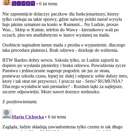
🆂🅸🅼🅾🅽
• 6 lat temu
Nie zapomnijcie dolaczyc paczkow dla funkcjonariuszy, ktorzy
tylko czekaja na takie sprawy, gdzie naiwny polski narod wysyla
hajs jakims szmatom na konto w Rumunii... No Ludzie, prosze
Was... Sklep w Kutnie, telefon do Wawy - kierunkowy wali po
oczach, plus ten analfabetyzm w laurce wyslanej na maila.
Osobiscie napisalem tamze maila z prosba o wyjasnienie, dlaczego
taka procedura platnosci. Brak odzewu - dziekuje do widzenia.
BTW Bardzo dobry serwis. Szkoda tylko, ze Ludzie zajrzeli tu
dopiero po wyslaniu pieniedzy i braku odzewu. Powodzenia zycze
Panstwu i jednoczesnie sugeruje pogodzic sie juz ze strata,
poniewaz szkoda czasu, lepiej isc dalej i odpuscic sobie dalszy stres,
ktory i tak strat nie przywroci. I jeszcze raz - Serio? RUMUNIA?
Dlaczego wyslaliscie tam pieniadze? - Rozdam lajki za najlepsze,
szczere odpowiedzi. Moze nawet dorzuce serduszko.
Z pozdrowieniami.
Maria Cichocka
• 6 lat temu
Zagląda, ludzie składają zawiadomienia tylko czemu to tak długo