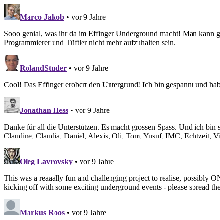
Marco Jakob
• vor 9 Jahre
Sooo genial, was ihr da im Effinger Underground macht! Man kann g
Programmierer und Tüftler nicht mehr aufzuhalten sein.
RolandStuder
• vor 9 Jahre
Cool! Das Effinger erobert den Untergrund! Ich bin gespannt und habe
Jonathan Hess
• vor 9 Jahre
Danke für all die Unterstützen. Es macht grossen Spass. Und ich bin se
Claudine, Claudia, Daniel, Alexis, Oli, Tom, Yusuf, IMC, Echtzeit, V
Oleg Lavrovsky
• vor 9 Jahre
This was a reaaally fun and challenging project to realise, possibly 
kicking off with some exciting underground events - please spread the
Markus Roos
• vor 9 Jahre