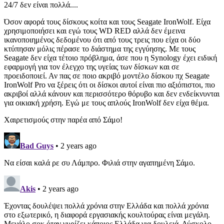
24/7 δεν είναι πολλά....
Όσον αφορά τους δίσκους κοίτα και τους Seagate IronWolf. Είχα
χρησιμοποιήσει και εγώ τους WD RED αλλά δεν έμεινα
ικανοποιημένος δεδομένου ότι από τους τρεις που είχα οι δύο
κτύπησαν μόλις πέρασε το διάστημα της εγγύησης. Με τους
Seagate δεν είχα τέτοιο πρόβλημα, άσε που η Synology έχει ειδική
εφαρμογή για τον έλεγχο της υγείας των δίσκων και σε
προειδοποιεί. Αν πας σε ποιο ακριβό μοντέλο δίσκου πχ Seagate
IronWolf Pro να ξέρεις ότι οι δίσκοι αυτοί είναι πιο αξιόπιστοι, πιο
ακριβοί αλλά κάνουν και περισσότερο θόρυβο και δεν ενδείκνυνται
για οικιακή χρήση. Εγώ με τους απλούς IronWolf δεν είχα θέμα.
Χαιρετισμούς στην παρέα από Σάμο!
Bad Guys
• 2 years ago
Να είσαι καλά ρε συ Λάμπρο. Φιλιά στην αγαπημένη Σάμο.
Akis
• 2 years ago
Έχοντας δουλέψει πολλά χρόνια στην Ελλάδα και πολλά χρόνια
στο εξωτερικό, η διαφορά εργασιακής κουλτούρας είναι μεγάλη.
Μεγάλο σοκ όταν γυρίζει κάποιος Ελλάδα για δουλειά. Δύσκολο