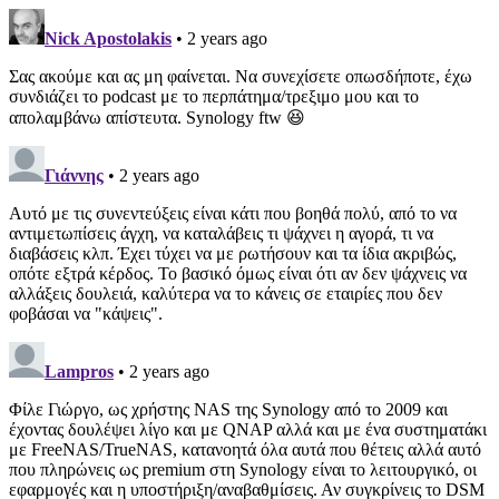
Nick Apostolakis
• 2 years ago
Σας ακούμε και ας μη φαίνεται. Να συνεχίσετε οπωσδήποτε, έχω
συνδιάζει το podcast με το περπάτημα/τρεξιμο μου και το
απολαμβάνω απίστευτα. Synology ftw 😆
Γιάννης
• 2 years ago
Αυτό με τις συνεντεύξεις είναι κάτι που βοηθά πολύ, από το να
αντιμετωπίσεις άγχη, να καταλάβεις τι ψάχνει η αγορά, τι να
διαβάσεις κλπ. Έχει τύχει να με ρωτήσουν και τα ίδια ακριβώς,
οπότε εξτρά κέρδος. Το βασικό όμως είναι ότι αν δεν ψάχνεις να
αλλάξεις δουλειά, καλύτερα να το κάνεις σε εταιρίες που δεν
φοβάσαι να "κάψεις".
Lampros
• 2 years ago
Φίλε Γιώργο, ως χρήστης NAS της Synology από το 2009 και
έχοντας δουλέψει λίγο και με QNAP αλλά και με ένα συστηματάκι
με FreeNAS/TrueNAS, κατανοητά όλα αυτά που θέτεις αλλά αυτό
που πληρώνεις ως premium στη Synology είναι το λειτουργικό, οι
εφαρμογές και η υποστήριξη/αναβαθμίσεις. Αν συγκρίνεις το DSM