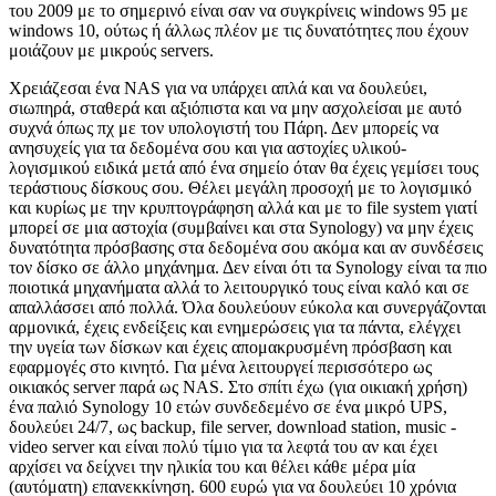
του 2009 με το σημερινό είναι σαν να συγκρίνεις windows 95 με
windows 10, ούτως ή άλλως πλέον με τις δυνατότητες που έχουν
μοιάζουν με μικρούς servers.
Χρειάζεσαι ένα NAS για να υπάρχει απλά και να δουλεύει,
σιωπηρά, σταθερά και αξιόπιστα και να μην ασχολείσαι με αυτό
συχνά όπως πχ με τον υπολογιστή του Πάρη. Δεν μπορείς να
ανησυχείς για τα δεδομένα σου και για αστοχίες υλικού-
λογισμικού ειδικά μετά από ένα σημείο όταν θα έχεις γεμίσει τους
τεράστιους δίσκους σου. Θέλει μεγάλη προσοχή με το λογισμικό
και κυρίως με την κρυπτογράφηση αλλά και με το file system γιατί
μπορεί σε μια αστοχία (συμβαίνει και στα Synology) να μην έχεις
δυνατότητα πρόσβασης στα δεδομένα σου ακόμα και αν συνδέσεις
τον δίσκο σε άλλο μηχάνημα. Δεν είναι ότι τα Synology είναι τα πιο
ποιοτικά μηχανήματα αλλά το λειτουργικό τους είναι καλό και σε
απαλλάσσει από πολλά. Όλα δουλεύουν εύκολα και συνεργάζονται
αρμονικά, έχεις ενδείξεις και ενημερώσεις για τα πάντα, ελέγχει
την υγεία των δίσκων και έχεις απομακρυσμένη πρόσβαση και
εφαρμογές στο κινητό. Για μένα λειτουργεί περισσότερο ως
οικιακός server παρά ως NAS. Στο σπίτι έχω (για οικιακή χρήση)
ένα παλιό Synology 10 ετών συνδεδεμένο σε ένα μικρό UPS,
δουλεύει 24/7, ως backup, file server, download station, music -
video server και είναι πολύ τίμιο για τα λεφτά του αν και έχει
αρχίσει να δείχνει την ηλικία του και θέλει κάθε μέρα μία
(αυτόματη) επανεκκίνηση. 600 ευρώ για να δουλεύει 10 χρόνια