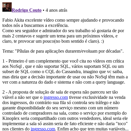
Rodrigo Couto
• 4 anos atrás
Fabio Akita excelente vídeo como sempre ajudando e provocando
todos nós a buscarmos a excelência.
Como seu seguidor e admirador do seu trabalho só gostaria de por
mais 2 centavos e sugerir um tema para um próximos vídeos, e
claro, te provocar um pouco(no bom sentido é claro). :)
Tema: "Pílulas de para aplicações durarem/evoluam por décadas".
1 - Primeiro é um complemento que você cita no vídeos em crítica
aos NoSql , que e não suportar SQL, vários suportam SQL ou um
subset de SQL como o CQL do Cassandra, imagino que vc saiba,
mas diria que a decisão importante de usar ou não NoSql têm mais a
ver com a natureza do dado e sistema e não com a query language.
2 - A proposta de solução de sala de espera não pareceu ser tão
viável a não ser que o
ingresso.com
tivesse exclusividade na venda
dos ingressos, do contrário sua fila só controla seu tráfego e não
garante disponibilidade do seu serviço mesmo com um número
controlado de compradores na sala, como o serviço por exemplo do
Kinoplex seria compartilhado com outros vendedores, ideal seria ele
implementar a sala só assim seria de fato eficiente e não daria "toco"
nos clientes do
ingresso.com
. Enfim acho que tem muitas variáveis...