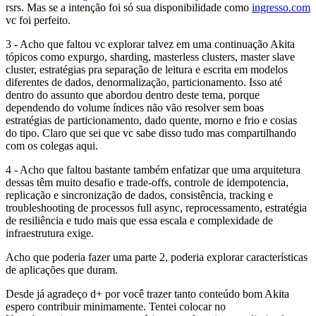
rsrs. Mas se a intenção foi só sua disponibilidade como
ingresso.com
vc foi perfeito.
3 - Acho que faltou vc explorar talvez em uma continuação Akita
tópicos como expurgo, sharding, masterless clusters, master slave
cluster, estratégias pra separação de leitura e escrita em modelos
diferentes de dados, denormalização, particionamento. Isso até
dentro do assunto que abordou dentro deste tema, porque
dependendo do volume índices não vão resolver sem boas
estratégias de particionamento, dado quente, morno e frio e cosias
do tipo. Claro que sei que vc sabe disso tudo mas compartilhando
com os colegas aqui.
4 - Acho que faltou bastante também enfatizar que uma arquitetura
dessas têm muito desafio e trade-offs, controle de idempotencia,
replicação e sincronização de dados, consistência, tracking e
troubleshooting de processos full async, reprocessamento, estratégia
de resiliência e tudo mais que essa escala e complexidade de
infraestrutura exige.
Acho que poderia fazer uma parte 2, poderia explorar características
de aplicações que duram.
Desde já agradeço d+ por você trazer tanto conteúdo bom Akita
espero contribuir minimamente. Tentei colocar no