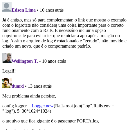
Edson Lima
• 10 anos atrás
Já é antigo, mas só para complementar, o link que mostra o exemplo
com o logrotate não considera uma coisa importante para o correto
funcionamento com o Rails. É necessário incluir a opção
copytruncate para evitar ter que reiniciar a app após a rotação do
log. Assim o arquivo de log é rotacionado e "zerado", não movido e
criado um novo, que é o comportamento padrão.
Wellington T.
• 10 anos atrás
Legal!!
duard
• 13 anos atrás
Meu problema ainda persiste,
config.logger =
Logger.new
(Rails.root.join("log",Rails.env +
".log"), 5, 30*1024*1024)
o arquivo que fica gigante é o passenger.PORTA.log