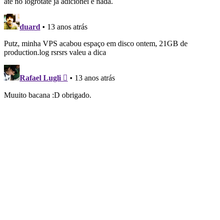
até no logrotate já adicionei e nada.
duard
• 13 anos atrás
Putz, minha VPS acabou espaço em disco ontem, 21GB de
production.log rsrsrs valeu a dica
Rafael Lugli 
• 13 anos atrás
Muuito bacana :D obrigado.