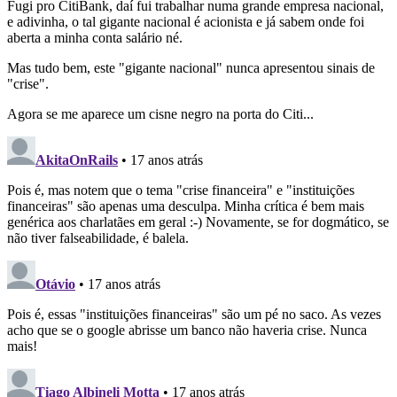
Fugi pro CitiBank, daí fui trabalhar numa grande empresa nacional,
e adivinha, o tal gigante nacional é acionista e já sabem onde foi
aberta a minha conta salário né.
Mas tudo bem, este "gigante nacional" nunca apresentou sinais de
"crise".
Agora se me aparece um cisne negro na porta do Citi...
AkitaOnRails
• 17 anos atrás
Pois é, mas notem que o tema "crise financeira" e "instituições
financeiras" são apenas uma desculpa. Minha crítica é bem mais
genérica aos charlatães em geral :-) Novamente, se for dogmático, se
não tiver falseabilidade, é balela.
Otávio
• 17 anos atrás
Pois é, essas "instituições financeiras" são um pé no saco. As vezes
acho que se o google abrisse um banco não haveria crise. Nunca
mais!
Tiago Albineli Motta
• 17 anos atrás