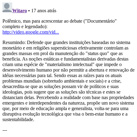
Witaro
• 17 anos atrás
Polêmico, mas para acrescentar ao debate ("Documentário"
completo e legendado):
http://video.google.com/vid...
Resumindo: Defende que grandes instituições baseadas no sistema
monetário e em religiões supersticiosas efetivamente controlam as
grandes massas em prol da manutenção do "status quo" que as
beneficia. As noções estáticas e fundamentalistas derivadas destas
criam uma espécie de "materialismo intelectual" que impede o
desenvolvimento humano por não permitir a abertura e renovação de
idéias necessárias para tal. Sendo essas as raízes para os atuais
problemas mundiais (sobretudo ambientais e sociais) e a crise,
desacredita-se que as soluções possam vir de políticos e suas
ideologias, pois sugere que as soluções são técnicas e estes se
distanciam delas. Percebendo a realidade com base nas propriedades
emergentes e interdependentes da natureza, propõe um novo sistema
que, por meio de educação ampla e generalista, volta-se para uma
disruptiva evolução tecnológica que visa o bem-estar humano e a
sustentabilidade.
---