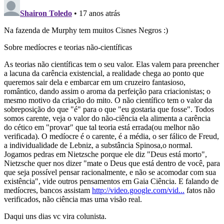
Shairon Toledo
• 17 anos atrás
Na fazenda de Murphy tem muitos Cisnes Negros :)
Sobre medíocres e teorias não-científicas
As teorias não científicas tem o seu valor. Elas valem para preencher
a lacuna da carência existencial, a realidade chega ao ponto que
queremos sair dela e embarcar em um cruzeiro fantasioso,
romântico, dando assim o aroma da perfeição para criacionistas; o
mesmo motivo da criação do mito. O não científico tem o valor da
sobreposição do que "é" para o que "eu gostaria que fosse". Todos
somos carente, veja o valor do não-ciência ela alimenta a carência
do cético em "provar" que tal teoria está errada(ou melhor não
verificada). O medíocre é o carente, é a média, o ser fálico de Freud,
a individualidade de Lebniz, a substância Spinosa,o normal.
Jogamos pedras em Nietzsche porque ele diz "Deus está morto",
Nietzsche quer nos dizer "mate o Deus que está dentro de você, para
que seja possível pensar racionalmente, e não se acomodar com sua
existência", vide outros pensamentos em Gaia Ciência. E falando de
medíocres, bancos assistam
http://video.google.com/vid...
fatos não
verificados, não ciência mas uma visão real.
Daqui uns dias vc vira colunista.