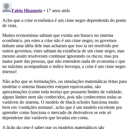
Fabio Hisamoto
• 17 anos atrás
Acho que a crise econômica é um cisne negro dependendo do ponto
de vista.
Muitos economistas sabiam que existia um buraco no sistema
econômico, pra estes a crise não é um cisne negro; os governos
tinham uma idéia dele mas acharam que isso ia ser resolvido por
outros governos, estes sabiam da existência de um cisne negro, mas
mesmo assim resolveram continuar ignorando os riscos; mas pra
maior parte das pessoas, que não entendem nada de economia e que
no máximo acompanham o indice bovespa, a crise é um cisne negro
imenso!
Não acho que as formulações, ou simulações matemáticas feitas para
modelar o sistema financeiro estejam equivocadas, são
aproximações (como toda teoria) que possuem limites de validade,
alguns limites nem são conhecidos, pois não conhecemos todas as
variáveis do sistema. O modelo de black-scholes funciona muito
bem em 'condições normais', acho que é um modelo excelente pra
aprender como funciona o mercado de derivativos se este só
dependesse das variáveis que levadas em conta.
A lição da crise é saber que os modelos matemáticos são