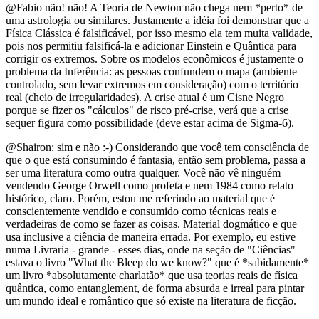
@Fabio não! não! A Teoria de Newton não chega nem *perto* de
uma astrologia ou similares. Justamente a idéia foi demonstrar que a
Física Clássica é falsificável, por isso mesmo ela tem muita validade,
pois nos permitiu falsificá-la e adicionar Einstein e Quântica para
corrigir os extremos. Sobre os modelos econômicos é justamente o
problema da Inferência: as pessoas confundem o mapa (ambiente
controlado, sem levar extremos em consideração) com o território
real (cheio de irregularidades). A crise atual é um Cisne Negro
porque se fizer os "cálculos" de risco pré-crise, verá que a crise
sequer figura como possibilidade (deve estar acima de Sigma-6).
@Shairon: sim e não :-) Considerando que você tem consciência de
que o que está consumindo é fantasia, então sem problema, passa a
ser uma literatura como outra qualquer. Você não vê ninguém
vendendo George Orwell como profeta e nem 1984 como relato
histórico, claro. Porém, estou me referindo ao material que é
conscientemente vendido e consumido como técnicas reais e
verdadeiras de como se fazer as coisas. Material dogmático e que
usa inclusive a ciência de maneira errada. Por exemplo, eu estive
numa Livraria - grande - esses dias, onde na seção de "Ciências"
estava o livro "What the Bleep do we know?" que é *sabidamente*
um livro *absolutamente charlatão* que usa teorias reais de física
quântica, como entanglement, de forma absurda e irreal para pintar
um mundo ideal e romântico que só existe na literatura de ficção.