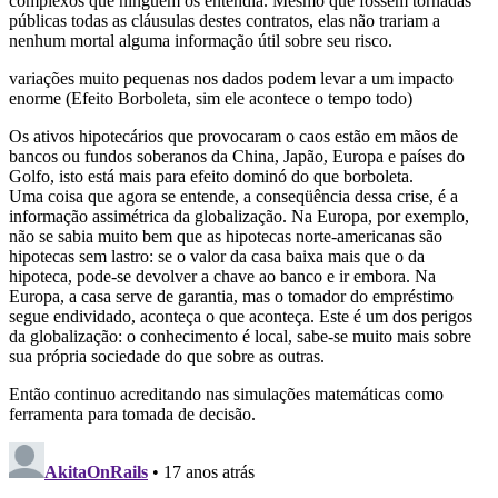
complexos que ninguém os entendia. Mesmo que fossem tornadas
públicas todas as cláusulas destes contratos, elas não trariam a
nenhum mortal alguma informação útil sobre seu risco.
variações muito pequenas nos dados podem levar a um impacto
enorme (Efeito Borboleta, sim ele acontece o tempo todo)
Os ativos hipotecários que provocaram o caos estão em mãos de
bancos ou fundos soberanos da China, Japão, Europa e países do
Golfo, isto está mais para efeito dominó do que borboleta.
Uma coisa que agora se entende, a conseqüência dessa crise, é a
informação assimétrica da globalização. Na Europa, por exemplo,
não se sabia muito bem que as hipotecas norte-americanas são
hipotecas sem lastro: se o valor da casa baixa mais que o da
hipoteca, pode-se devolver a chave ao banco e ir embora. Na
Europa, a casa serve de garantia, mas o tomador do empréstimo
segue endividado, aconteça o que aconteça. Este é um dos perigos
da globalização: o conhecimento é local, sabe-se muito mais sobre
sua própria sociedade do que sobre as outras.
Então continuo acreditando nas simulações matemáticas como
ferramenta para tomada de decisão.
AkitaOnRails
• 17 anos atrás