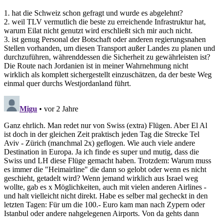
1. hat die Schweiz schon gefragt und wurde es abgelehnt?
2. weil TLV vermutlich die beste zu erreichende Infrastruktur hat,
warum Eilat nicht genutzt wird erschließt sich mir auch nicht.
3. ist genug Personal der Botschaft oder anderen regierungsnahen
Stellen vorhanden, um diesen Transport außer Landes zu planen und
durchzuführen, währenddessen die Sicherheit zu gewährleisten ist?
Die Route nach Jordanien ist in meiner Wahrnehmung nicht
wirklich als komplett sichergestellt einzuschätzen, da der beste Weg
einmal quer durchs Westjordanland führt.
Migu
• vor 2 Jahre
Ganz ehrlich. Man redet nur von Swiss (extra) Flügen. Aber El Al
ist doch in der gleichen Zeit praktisch jeden Tag die Strecke Tel
Aviv - Zürich (manchmal 2x) geflogen. Wie auch viele andere
Destination in Europa. Ja ich finde es super und mutig, dass die
Swiss und LH diese Flüge gemacht haben. Trotzdem: Warum muss
es immer die "Heimairline" die dann so gelobt oder wenn es nicht
geschieht, getadelt wird? Wenn jemand wirklich aus Israel weg
wollte, gab es x Möglichkeiten, auch mit vielen anderen Airlines -
und halt vielleicht nicht direkt. Habe es selber mal gecheckt in den
letzten Tagen: Für um die 100.- Euro kam man nach Zypern oder
Istanbul oder andere nahgelegenen Airports. Von da gehts dann