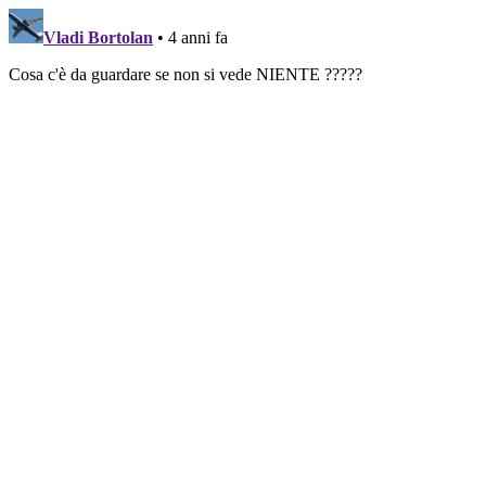
Vladi Bortolan
• 4 anni fa
Cosa c'è da guardare se non si vede NIENTE ?????