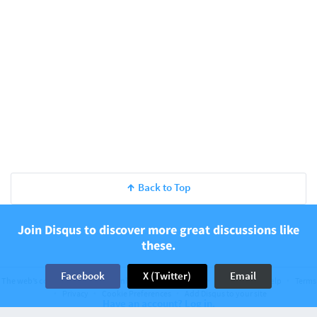
Back to Top
Join Disqus to discover more great discussions like
these.
Facebook
X (Twitter)
Email
The web’s community of communities
Disqus © 2026
Company
Help
Terms
Privacy
Cookie Preferences
Add Disqus to your site
Have an account? Log in.