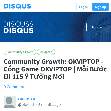
Log In
Sign Up
Follow
Community Growth
Okviptop
Community Growth: OKVIPTOP -
Cổng Game OKVIPTOP | Mỗi Bước
Đi 115 Ý Tưởng Mới
0 Comments
OKVIPTOP
@okvipid
3 months ago