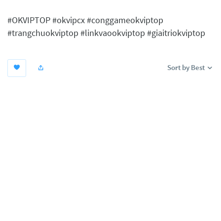
#OKVIPTOP #okvipcx #conggameokviptop
#trangchuokviptop #linkvaookviptop #giaitriokviptop
Sort by Best