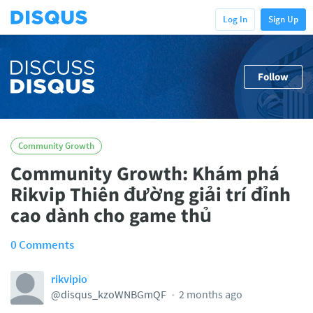
Log In
Sign Up
Follow
Community Growth
Community Growth: Khám phá
Rikvip Thiên đường giải trí đỉnh
cao dành cho game thủ
0 Comments
rikvipio
@disqus_kzoWNBGmQF
2 months ago