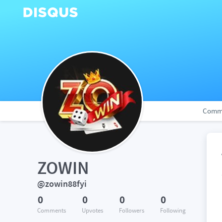
Comm
ZOWIN
@zowin88fyi
0
0
0
0
Comments
Upvotes
Followers
Following