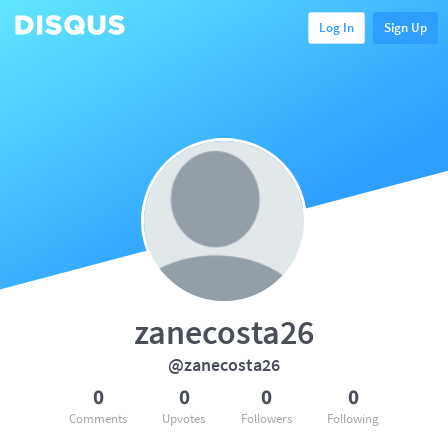
Log In
Sign Up
zanecosta26
@zanecosta26
0
0
0
0
Comments
Upvotes
Followers
Following