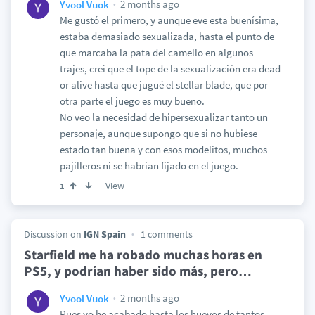
2 months ago
Yvool Vuok
Me gustó el primero, y aunque eve esta buenísima,
estaba demasiado sexualizada, hasta el punto de
que marcaba la pata del camello en algunos
trajes, creí que el tope de la sexualización era dead
or alive hasta que jugué el stellar blade, que por
otra parte el juego es muy bueno.
No veo la necesidad de hipersexualizar tanto un
personaje, aunque supongo que si no hubiese
estado tan buena y con esos modelitos, muchos
pajilleros ni se habrian fijado en el juego.
View
1
Discussion on
IGN Spain
1 comments
Starfield me ha robado muchas horas en
PS5, y podrían haber sido más, pero
…
2 months ago
Yvool Vuok
Pues yo he acabado hasta los huevos de tantos