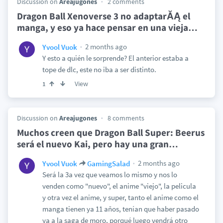
Discussion on
Areajugones
2 comments
Dragon Ball Xenoverse 3 no adaptarĂĄ el
manga, y eso ya hace pensar en una vieja
…
2 months ago
Yvool Vuok
Y esto a quién le sorprende? El anterior estaba a
tope de dlc, este no iba a ser distinto.
View
1
Discussion on
Areajugones
8 comments
Muchos creen que Dragon Ball Super: Beerus
será el nuevo Kai, pero hay una gran
…
2 months ago
Yvool Vuok
GamingSalad
Será la 3a vez que veamos lo mismo y nos lo
venden como "nuevo", el anime "viejo", la pelicula
y otra vez el anime, y super, tanto el anime como el
manga tienen ya 11 años, tenían que haber pasado
ya a la saga de moro, porqué luego vendrá otro