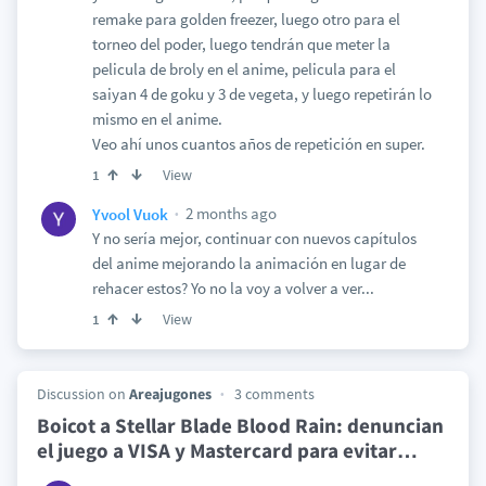
remake para golden freezer, luego otro para el
torneo del poder, luego tendrán que meter la
pelicula de broly en el anime, pelicula para el
saiyan 4 de goku y 3 de vegeta, y luego repetirán lo
mismo en el anime.
Veo ahí unos cuantos años de repetición en super.
View
1
2 months ago
Yvool Vuok
Y no sería mejor, continuar con nuevos capítulos
del anime mejorando la animación en lugar de
rehacer estos? Yo no la voy a volver a ver...
View
1
Discussion on
Areajugones
3 comments
Boicot a Stellar Blade Blood Rain: denuncian
el juego a VISA y Mastercard para evitar
…