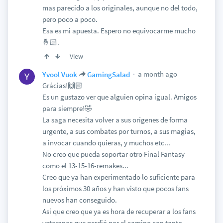
mas parecido a los originales, aunque no del todo,
pero poco a poco.
Esa es mi apuesta. Espero no equivocarme mucho
🤞🏻.
View
a month ago
Yvool Vuok
GamingSalad
Grácias!🙌🏻
Es un gustazo ver que alguien opina igual. Amigos
para siempre!🤣
La saga necesita volver a sus orígenes de forma
urgente, a sus combates por turnos, a sus magias,
a invocar cuando quieras, y muchos etc...
No creo que pueda soportar otro Final Fantasy
como el 13-15-16-remakes...
Creo que ya han experimentado lo suficiente para
los próximos 30 años y han visto que pocos fans
nuevos han conseguido.
Así que creo que ya es hora de recuperar a los fans
veteranos que perdió por el camino con tanto