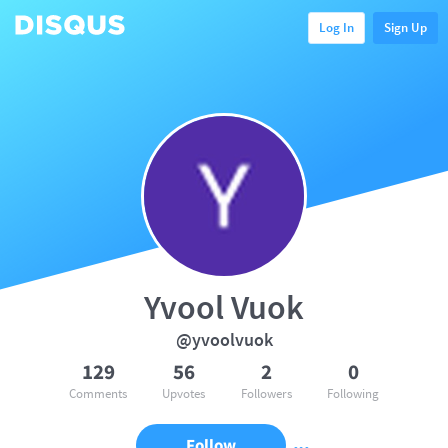
Log In
Sign Up
Yvool Vuok
@yvoolvuok
129
56
2
0
Comments
Upvotes
Followers
Following
Follow