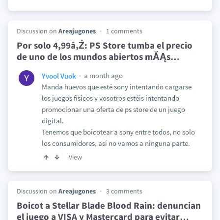
Discussion on
Areajugones
1 comments
Por solo 4,99â‚Ź: PS Store tumba el precio
de uno de los mundos abiertos mĂĄs
…
a month ago
Yvool Vuok
Manda huevos que esté sony intentando cargarse
los juegos físicos y vosotros estéis intentando
promocionar una oferta de ps store de un juego
digital.
Tenemos que boicotear a sony entre todos, no solo
los consumidores, así no vamos a ninguna parte.
View
Discussion on
Areajugones
3 comments
Boicot a Stellar Blade Blood Rain: denuncian
el juego a VISA y Mastercard para evitar
…