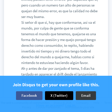
pero cuando un numero tan alto de personas se
quejan del mismo error, es que la calidad no debe
ser muy buena.
Si señor dí que si, hay que conformarse, así va el
mundo, por culpa de gente que se conforma
tenemos el mundo que tenemos, quejarse es una
forma de hacer presión y me quejo porqué tengo
derecho como consumidor, te repito, habiendo
invertido mi tiempo y mi dinero tengo todo el
derecho del mundo a quejarme, hablas como si
nintendo te estuviese haciendo algún favor.
Ah y antes de dar por zanjado el tema, 5 días ha
tardado en aparecer el drift desde el lanzamiento
de la consola, espero sinceramente que sea un
Join Disqus to get your own profile like this.
problema aislado porqué si no lo es, donde esta
toda esa tecnología de la que hablas? Donde esta
Facebook
X (Twitter)
Email
la calidad de un producto que solo el mando vale
90 euros? Si, nintendo enseguida ha contestado y
The web’s community of communities
Disqus © 2026
Company
Help
Terms
Have an account? Log in.
Privacy
Cookie Preferences
Add Disqus to your site
reparará el error gratuitamente, pero que 8 años