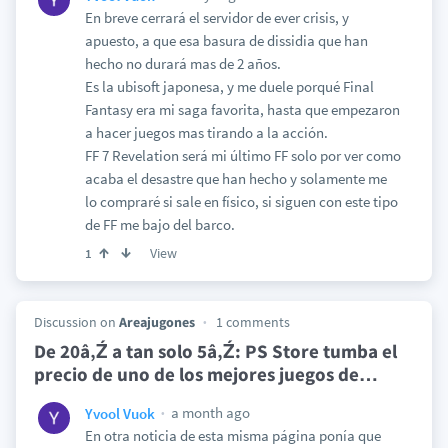
En breve cerrará el servidor de ever crisis, y
apuesto, a que esa basura de dissidia que han
hecho no durará mas de 2 años.
Es la ubisoft japonesa, y me duele porqué Final
Fantasy era mi saga favorita, hasta que empezaron
a hacer juegos mas tirando a la acción.
FF 7 Revelation será mi último FF solo por ver como
acaba el desastre que han hecho y solamente me
lo compraré si sale en físico, si siguen con este tipo
de FF me bajo del barco.
View
1
Discussion on
Areajugones
1 comments
De 20â‚Ź a tan solo 5â‚Ź: PS Store tumba el
precio de uno de los mejores juegos de
…
a month ago
Yvool Vuok
En otra noticia de esta misma página ponía que