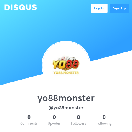
Log In
Sign Up
yo88monster
@yo88monster
0
0
0
0
Comments
Upvotes
Followers
Following