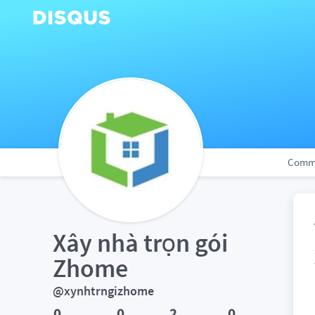
Comm
Xây nhà trọn gói 
Zhome
@xynhtrngizhome
0
0
2
0