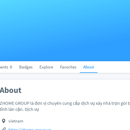
ents
0
Badges
Explore
Favorites
About
About
ZHOME GROUP là đơn vị chuyên cung cấp dịch vụ xây nhà trọn gói t
tỉnh lân cận. Dịch vụ
vietnam
https://zhome-group.vn