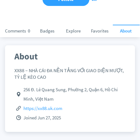
Comments
0
Badges
Explore
Favorites
About
About
XX88 – NHÀ CÁI ĐA NỀN TẢNG VỚI GIAO DIỆN MƯỢT,
TỶ LỆ KÈO CAO
256 Đ. Lê Quang Sung, Phường 2, Quận 6, Hồ Chí
Minh, Việt Nam
https://xx88.uk.com
Joined Jun 27, 2025