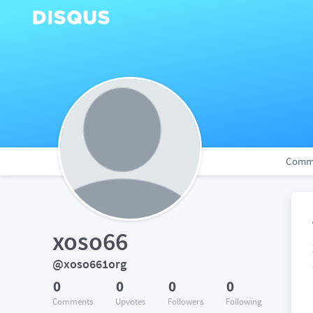
Comm
xoso66
@xoso661org
0
0
0
0
Comments
Upvotes
Followers
Following