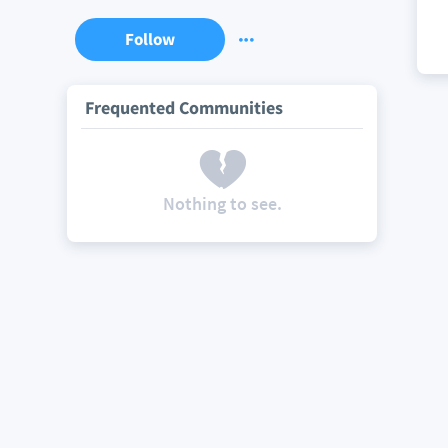
Follow
Frequented Communities
Nothing to see.