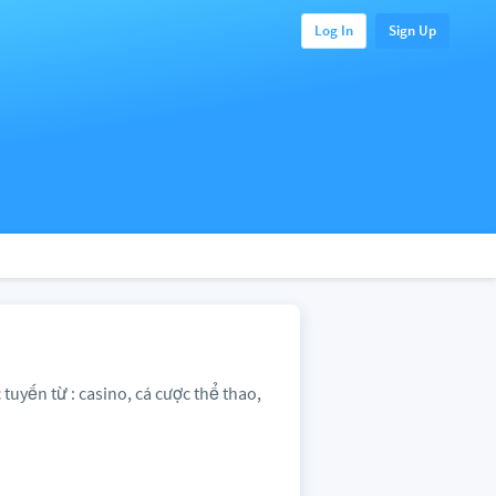
Log In
Sign Up
tuyến từ : casino, cá cược thể thao,