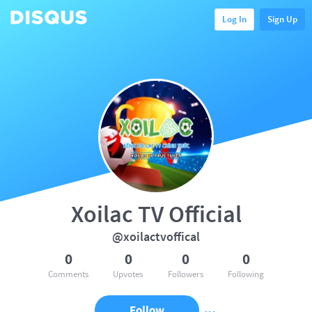
Log In
Sign Up
Xoilac TV Official
@xoilactvoffical
0
0
0
0
Comments
Upvotes
Followers
Following
Follow