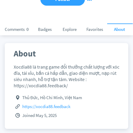
Comments
0
Badges
Explore
Favorites
About
About
Xocdia88 là trang game đổi thưởng chất lượng với xóc
đĩa, tài xỉu, bắn cá hấp dẫn, giao diện mượt, nạp rút
siêu nhanh, hỗ trợ tận tâm. Website :
https://xocdia88.feedback/
Thủ Đức, Hồ Chí Minh, Việt Nam
https://xocdia88.feedback
Joined May 5, 2025