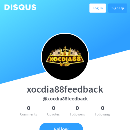
Log In
Sign Up
xocdia88feedback
@xocdia88feedback
0
0
0
0
Comments
Upvotes
Followers
Following
Follow