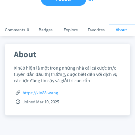
Comments
0
Badges
Explore
Favorites
About
About
Xin88 hiện là một trong những nhà cái cá cược trực
tuyến dẫn đầu thị trường, được biết đến với dịch vụ
cá cược đáng tin cậy và giải trí cao cấp.
https://xin88.wang
Joined Mar 10, 2025