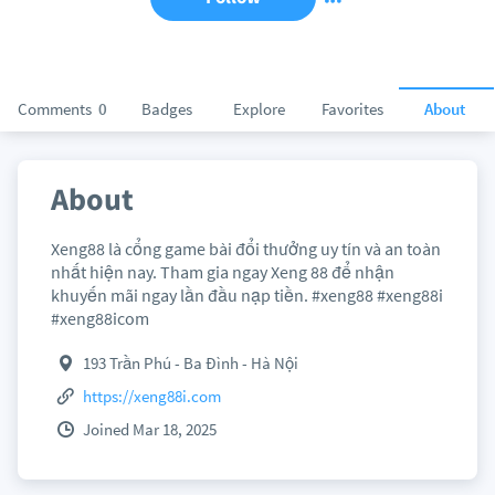
Comments
0
Badges
Explore
Favorites
About
About
Xeng88 là cổng game bài đổi thưởng uy tín và an toàn
nhất hiện nay. Tham gia ngay Xeng 88 để nhận
khuyến mãi ngay lần đầu nạp tiền. #xeng88 #xeng88i
#xeng88icom
193 Trần Phú - Ba Đình - Hà Nội
https://xeng88i.com
Joined Mar 18, 2025