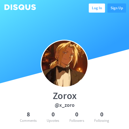
Log In
Sign Up
Zorox
@x_zoro
8
0
0
0
Comments
Upvotes
Followers
Following