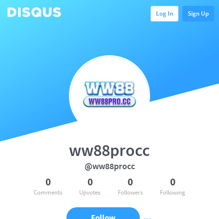
Log In
Sign Up
ww88procc
@ww88procc
0
0
0
0
Comments
Upvotes
Followers
Following
Follow