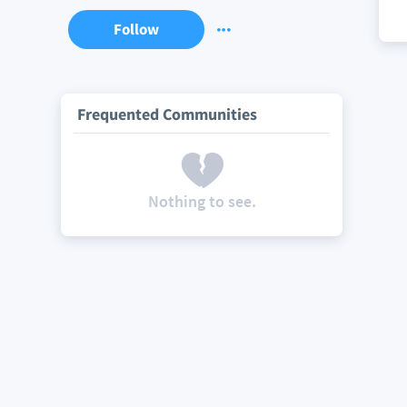
Follow
Frequented Communities
Nothing to see.