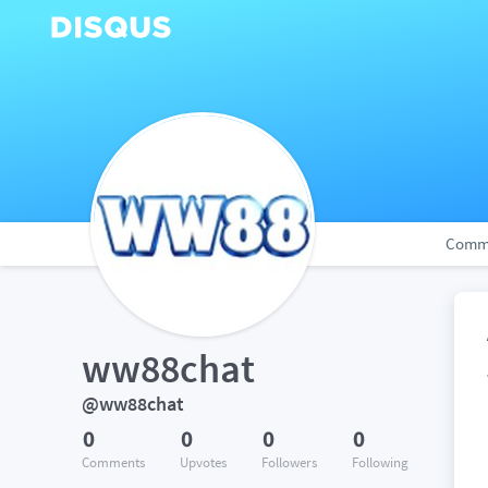
Comm
ww88chat
@ww88chat
0
0
0
0
Comments
Upvotes
Followers
Following