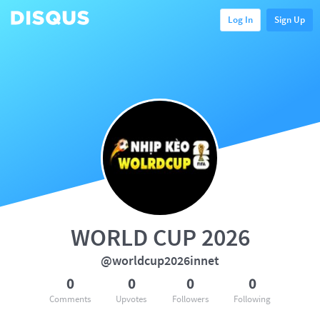
Log In
Sign Up
WORLD CUP 2026
@worldcup2026innet
0
0
0
0
Comments
Upvotes
Followers
Following