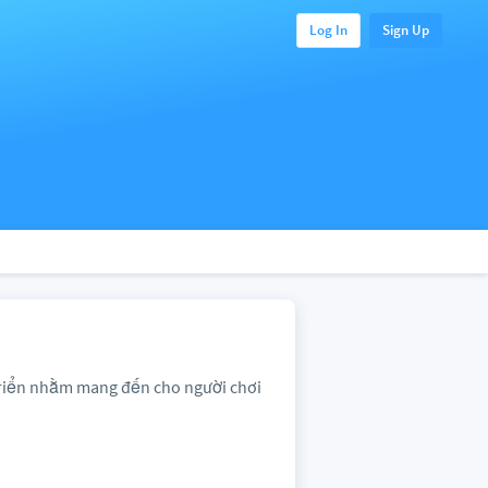
Log In
Sign Up
 triển nhằm mang đến cho người chơi