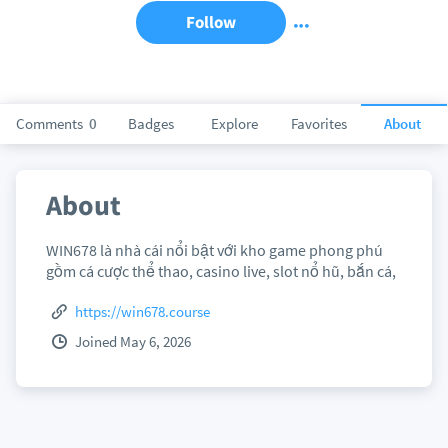
Follow
Comments
0
Badges
Explore
Favorites
About
About
WIN678 là nhà cái nổi bật với kho game phong phú
gồm cá cược thể thao, casino live, slot nổ hũ, bắn cá,
https://win678.course
Joined May 6, 2026