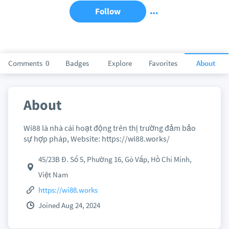
Follow
Comments
0
Badges
Explore
Favorites
About
About
Wi88 là nhà cái hoạt động trên thị trường đảm bảo
sự hợp pháp, Website: https://wi88.works/
45/23B Đ. Số 5, Phường 16, Gò Vấp, Hồ Chí Minh,
Việt Nam
https://wi88.works
Joined Aug 24, 2024