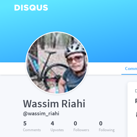
Comm
Wassim Riahi
@wassim_riahi
5
4
0
0
Comments
Upvotes
Followers
Following