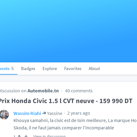
ents
5
Badges
Explore
Favorites
About
Discussion on
Automobile.tn
40 comments
Prix Honda Civic 1.5 l CVT neuve - 159 990 DT
2 years ago
Wassim Riahi
Yassine
Khouya samahni, la civic est de loin meilleure, La marque Ho
Skoda, il ne faut jamais comparer l'incomparable
View in discussion
1