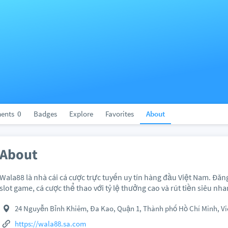
ents
0
Badges
Explore
Favorites
About
About
Wala88 là nhà cái cá cược trực tuyến uy tín hàng đầu Việt Nam. Đăn
slot game, cá cược thể thao với tỷ lệ thưởng cao và rút tiền siêu nha
24 Nguyễn Bỉnh Khiêm, Đa Kao, Quận 1, Thành phố Hồ Chí Minh, V
https://wala88.sa.com