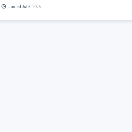
Joined Jul 8, 2025