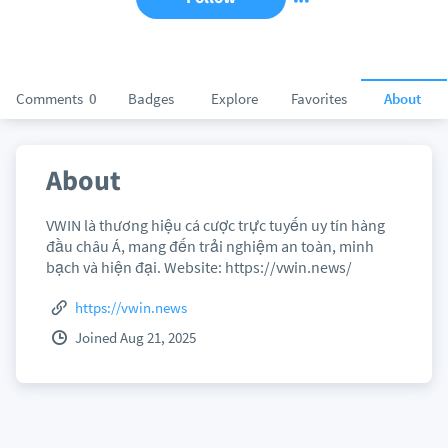
Comments
0
Badges
Explore
Favorites
About
About
VWIN là thương hiệu cá cược trực tuyến uy tín hàng
đầu châu Á, mang đến trải nghiệm an toàn, minh
bạch và hiện đại. Website: https://vwin.news/
https://vwin.news
Joined Aug 21, 2025