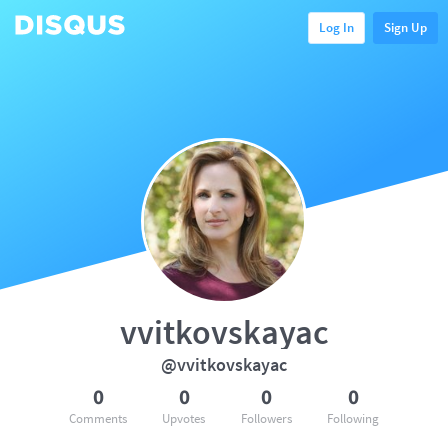
Log In
Sign Up
vvitkovskayac
@vvitkovskayac
0
0
0
0
Comments
Upvotes
Followers
Following