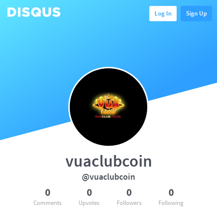
Log In
Sign Up
vuaclubcoin
@vuaclubcoin
0
0
0
0
Comments
Upvotes
Followers
Following