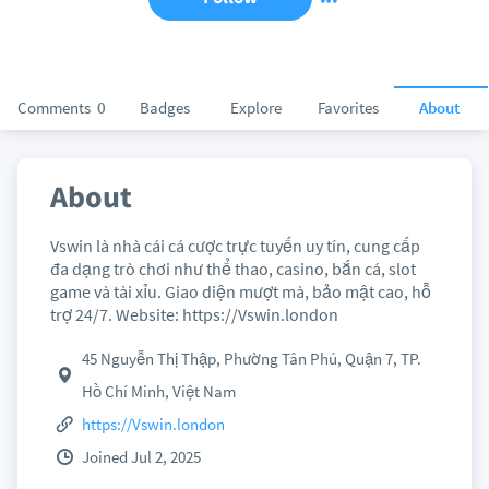
Comments
0
Badges
Explore
Favorites
About
About
Vswin là nhà cái cá cược trực tuyến uy tín, cung cấp
đa dạng trò chơi như thể thao, casino, bắn cá, slot
game và tài xỉu. Giao diện mượt mà, bảo mật cao, hỗ
trợ 24/7. Website: https://Vswin.london
45 Nguyễn Thị Thập, Phường Tân Phú, Quận 7, TP.
Hồ Chí Minh, Việt Nam
https://Vswin.london
Joined Jul 2, 2025