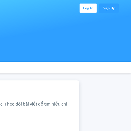
Log In
Sign Up
 Theo dõi bài viết để tìm hiểu chi