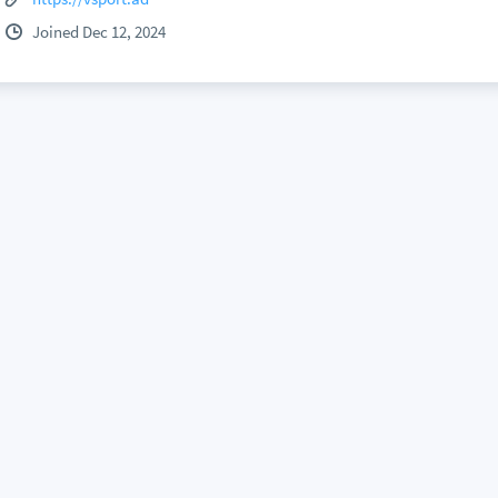
Joined Dec 12, 2024