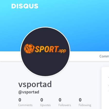
Comm
vsportad
@vsportad
0
0
0
0
Comments
Upvotes
Followers
Following