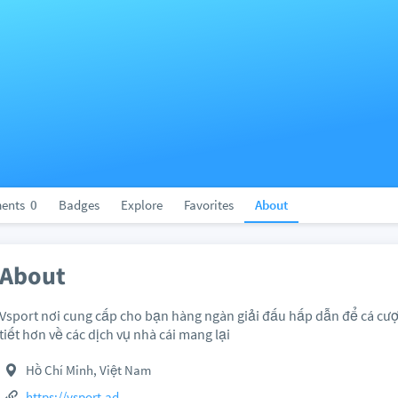
ents
0
Badges
Explore
Favorites
About
About
Vsport nơi cung cấp cho bạn hàng ngàn giải đấu hấp dẫn để cá cược.
tiết hơn về các dịch vụ nhà cái mang lại
Hồ Chí Minh, Việt Nam
https://vsport.ad