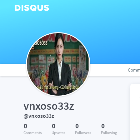
Comm
vnxoso33z
@vnxoso33z
0
0
0
0
Comments
Upvotes
Followers
Following