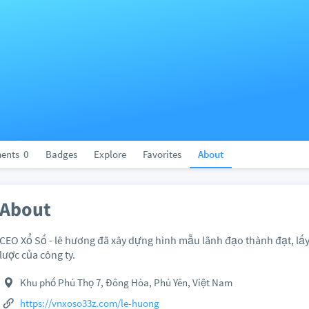
ents
0
Badges
Explore
Favorites
About
About
CEO Xổ Số - lê hương đã xây dựng hình mẫu lãnh đạo thành đạt, lấy
lược của công ty.
Khu phố Phú Thọ 7, Đông Hòa, Phú Yên, Việt Nam
https://vnxoso33z.com/le-huong