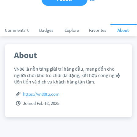
Comments
0
Badges
Explore
Favorites
About
About
VN88 là nền tảng giải trí hàng đầu, mang đến cho
người chơi kho trò chơi đa dạng, kết hợp công nghệ
tiên tiến và dịch vụ khách hàng tận tâm.
https://vn88tu.com
Joined Feb 18, 2025