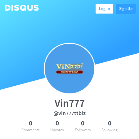
Log In
Sign Up
Vin777
@vin777ttbiz
0
0
0
0
Comments
Upvotes
Followers
Following