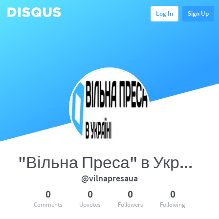
Log In
Sign Up
"Вільна Преса" в Україні
@vilnapresaua
0
0
0
0
Comments
Upvotes
Followers
Following