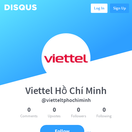
Log In
Sign Up
Viettel Hồ Chí Minh
@vietteltphochiminh
0
0
0
0
Comments
Upvotes
Followers
Following
Follow