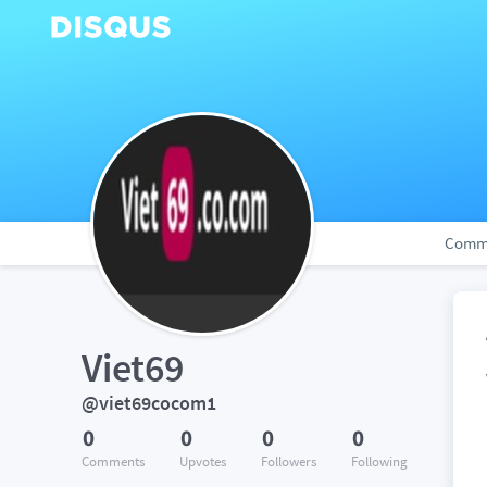
Comm
Viet69
@viet69cocom1
0
0
0
0
Comments
Upvotes
Followers
Following