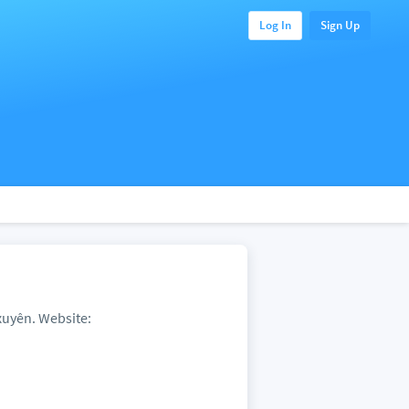
Log In
Sign Up
xuyên. Website: